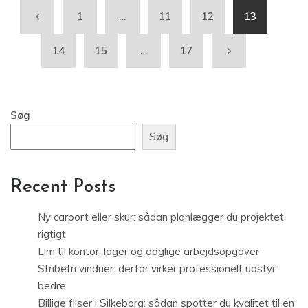
1
…
11
12
13
14
15
…
17
Søg
Søg
Recent Posts
Ny carport eller skur: sådan planlægger du projektet
rigtigt
Lim til kontor, lager og daglige arbejdsopgaver
Stribefri vinduer: derfor virker professionelt udstyr
bedre
Billige fliser i Silkeborg: sådan spotter du kvalitet til en