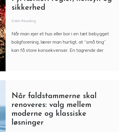
sikkerhed
5 Min Reading
Når man ejer et hus eller bor i en tæt bebygget
boligforening, lærer man hurtigt, at “små ting”
kan få store konsekvenser. En tagrende der
Når faldstammerne skal
renoveres: valg mellem
moderne og klassiske
løsninger
4 Min Reading