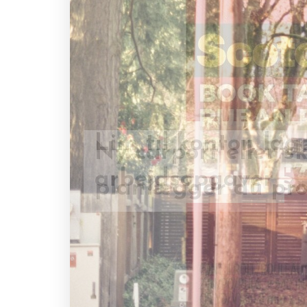
Ny carport eller s
Lim til kontor, lag
planlægger du proj
arbejdsopgaver