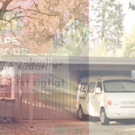
kur: sådan
er og daglige
ektet rigtigt