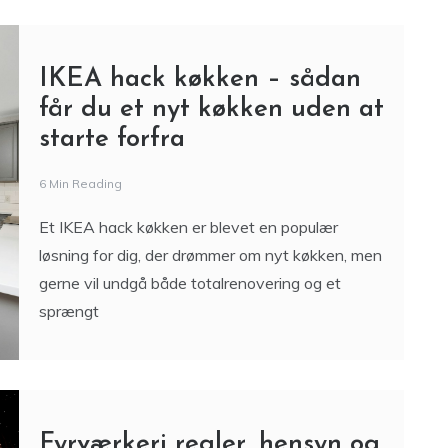
IKEA hack køkken – sådan
får du et nyt køkken uden at
starte forfra
6 Min Reading
Et IKEA hack køkken er blevet en populær
løsning for dig, der drømmer om nyt køkken, men
gerne vil undgå både totalrenovering og et
sprængt
Fyrværkeri regler, hensyn og