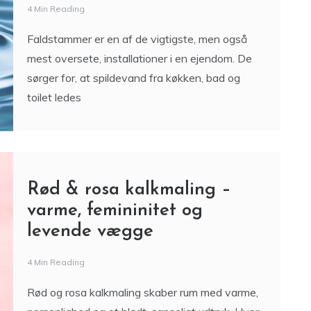
Faldstammer er en af de vigtigste, men også
mest oversete, installationer i en ejendom. De
sørger for, at spildevand fra køkken, bad og
toilet ledes
Rød & rosa kalkmaling –
varme, femininitet og
levende vægge
4 Min Reading
Rød og rosa kalkmaling skaber rum med varme,
personlighed og et blødt, sanseligt udtryk. Hvor