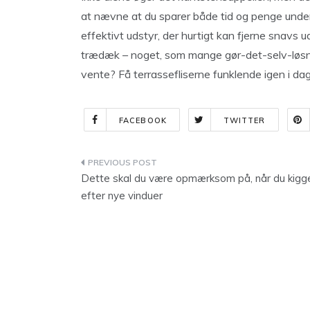
at nævne at du sparer både tid og penge underv
effektivt udstyr, der hurtigt kan fjerne snavs 
trædæk – noget, som mange gør-det-selv-løsnin
vente? Få terrassefliserne funklende igen i dag
FACEBOOK
TWITTER
Indlægsnavigation
Dette skal du være opmærksom på, når du kigg
efter nye vinduer