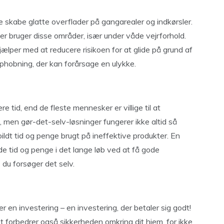
e skabe glatte overflader på gangarealer og indkørsler.
der bruger disse områder, især under våde vejrforhold.
ælper med at reducere risikoen for at glide på grund af
 ophobning, der kan forårsage en ulykke.
 tid, end de fleste mennesker er villige til at
 men gør-det-selv-løsninger fungerer ikke altid så
pildt tid og penge brugt på ineffektive produkter. En
de tid og penge i det lange løb ved at få gode
 du forsøger det selv.
er en investering – en investering, der betaler sig godt!
 forbedrer også sikkerheden omkring dit hjem, for ikke