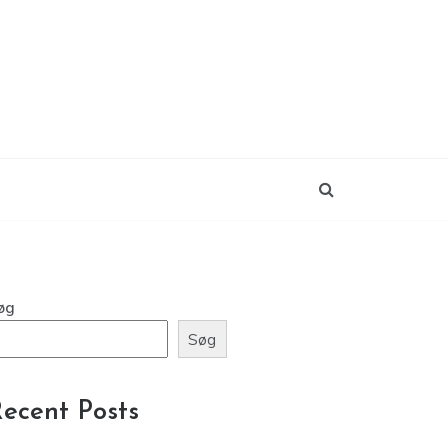
øg
Søg
ecent Posts