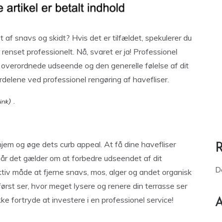
t af snavs og skidt? Hvis det er tilfældet, spekulerer du
renset professionelt. Nå, svaret er ja! Professionel
et overordnede udseende og den generelle følelse af dit
rdelene ved professionel rengøring af havefliser.
.
l
hjem og øge dets curb appeal. At få dine havefliser
 når det gælder om at forbedre udseendet af dit
D
tiv måde at fjerne snavs, mos, alger og andet organisk
først ser, hvor meget lysere og renere din terrasse ser
kke fortryde at investere i en professionel service!
A