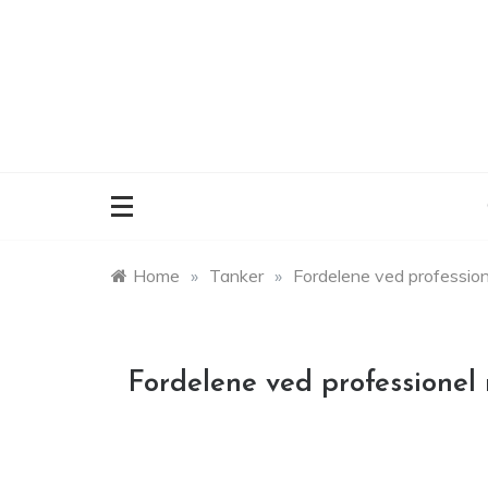
Skip
to
content
Home
»
Tanker
»
Fordelene ved professione
Fordelene ved professionel 