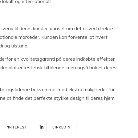
 lokalt og internationalt.
niveau til deres kunder, uanset om det er ved direkte
rnationale markeder. Kunden kan forvente, at hvert
i og tilstand.
 derfor en kvalitetsgaranti på deres indkøbte effekter.
kke blot er æstetisk tiltalende, men også holder deres
 åbningstiderne bekvemme, med ekstra muligheder for
rne at finde det perfekte stykke design til deres hjem
PINTEREST
LINKEDIN