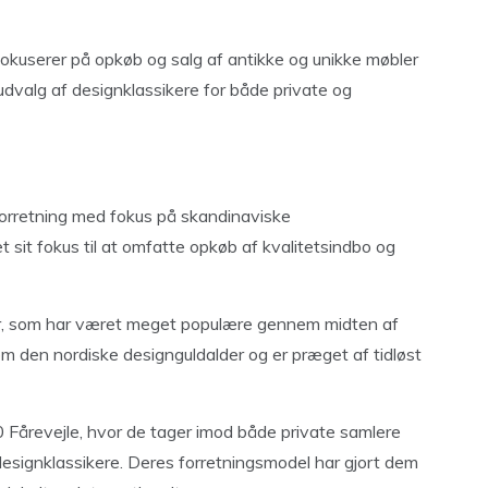
fokuserer på opkøb og salg af antikke og unikke møbler
dvalg af designklassikere for både private og
forretning med fokus på skandinaviske
 sit fokus til at omfatte opkøb af kvalitetsindbo og
er, som har været meget populære gennem midten af
m den nordiske designguldalder og er præget af tidløst
0 Fårevejle, hvor de tager imod både private samlere
designklassikere. Deres forretningsmodel har gjort dem